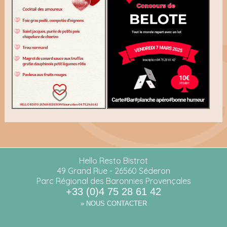
Hello Resto Bistrot
49 Grand Rue - 26560 Séderon
Parc Régional des Baronnies Provençales
+33 (0)4 75 28 61 42
» NOUS CONTACTER